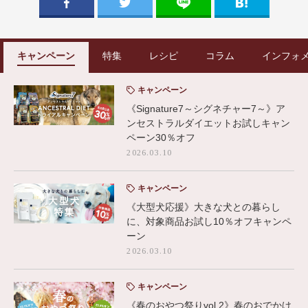
キャンペーン
特集
レシピ
コラム
インフォ
キャンペーン
《Signature7～シグネチャー7～》ア
ンセストラルダイエットお試しキャン
ペーン30％オフ
2026.03.10
キャンペーン
《大型犬応援》大きな犬との暮らし
に、対象商品お試し10％オフキャンペ
ーン
2026.03.10
キャンペーン
《春のおやつ祭りvol,2》春のおでかけ