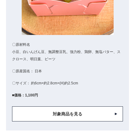
〇原材料名
小豆、白いんげん豆、無調整豆乳、強力粉、鶏卵、無塩バター、ス
クロース、明日葉、ビーツ
〇原産国名： 日本
〇サイズ： 約6cm×約2.8cm×(H)約2.5cm
■価格：1,100円
対象商品を見る