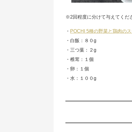
※2回程度に分けて与えてくだ
・
POCHI 5種の野菜と鶏肉のスー
・白飯：８０g
・三つ葉：２g
・椎茸：１個
・卵：１個
・水：１００g