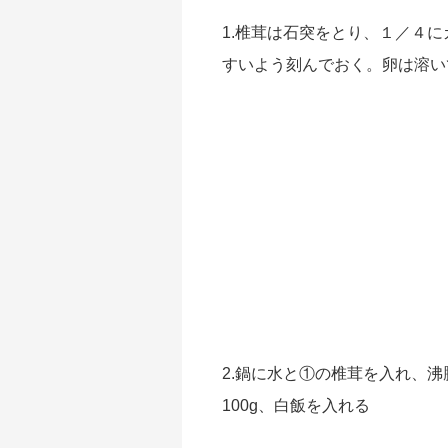
1.椎茸は石突をとり、１／４
すいよう刻んでおく。卵は溶い
2.鍋に水と①の椎茸を入れ、沸
100g、白飯を入れる