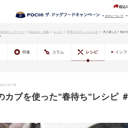
税込3
ポチについて
ヒストリー
プロダクトフ
POCHIトップページ
＞
読みもの・特集
＞
レシピ
＞
手作り＆アレンジレシピ
＞
犬と楽しむ！旬のカ
や
ン
特集
コラム
レシピ
インフ
026.03.05
のカブを使った"春待ち"レシピ 