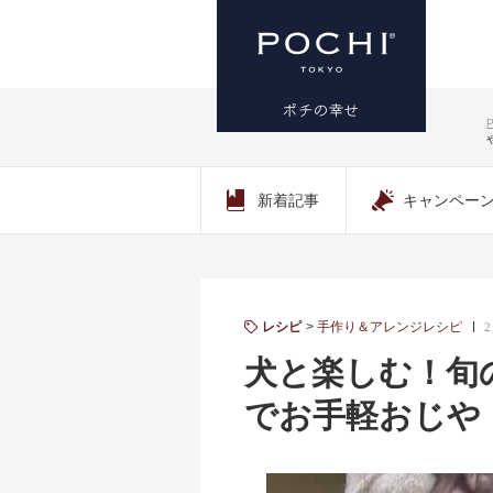
プレミアム
ドッグフー
新着記事
キャンペー
ド専門店・
通販 POCHI
レシピ
手作り＆アレンジレシピ
2
- ポチ公式サ
犬と楽しむ！旬
でお手軽おじや
イト