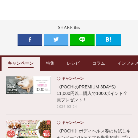
SHARE this
キャンペーン
特集
レシピ
コラム
インフォ
キャンペーン
《POCHIのPREMIUM 3DAYS》
11,000円以上購入で1000ポイント全
員プレゼント！
2026.03.24
キャンペーン
《POCHI》ボディヘルス春のお試しキ
ャンペーン15％オフ＆先着お試しプレ