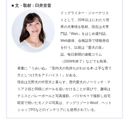
■ 文・取材：臼井京音
ドッグライター・ジャーナリス
トとして、20年以上にわたり世
界の犬事情を取材。現在は犬専
門誌『Wan』をはじめ週刊誌、
Web媒体、会報誌等で情報発信
を行う。以前は『愛犬の友』
誌、毎日新聞の連載コラム
（2009年終了）などでも執筆。
著書に『うみいぬ』『室内犬の気持ちがわかる本-上手な育て
方としつけ方をアドバイス！』がある。
現在は元野犬の中型犬と暮らす。歴代愛犬のノーリッチ・テ
リア２頭と同様にボールを追いかけることが喜びで、趣味は
テニスとバレーボールと写真撮影。パリやＮＹで撮影し自宅
暗室で焼いたモノクロ写真は、ドッグリゾートWoof、ペット
ショップP2などのインテリアにも使用されている。