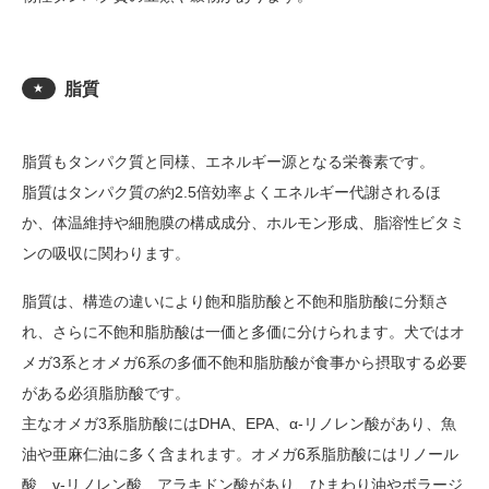
脂質
★
脂質もタンパク質と同様、エネルギー源となる栄養素です。
脂質はタンパク質の約2.5倍効率よくエネルギー代謝されるほ
か、体温維持や細胞膜の構成成分、ホルモン形成、脂溶性ビタミ
ンの吸収に関わります。
脂質は、構造の違いにより飽和脂肪酸と不飽和脂肪酸に分類さ
れ、さらに不飽和脂肪酸は一価と多価に分けられます。犬ではオ
メガ3系とオメガ6系の多価不飽和脂肪酸が食事から摂取する必要
がある必須脂肪酸です。
主なオメガ3系脂肪酸にはDHA、EPA、α-リノレン酸があり、魚
油や亜麻仁油に多く含まれます。オメガ6系脂肪酸にはリノール
酸、γ-リノレン酸、アラキドン酸があり、ひまわり油やボラージ