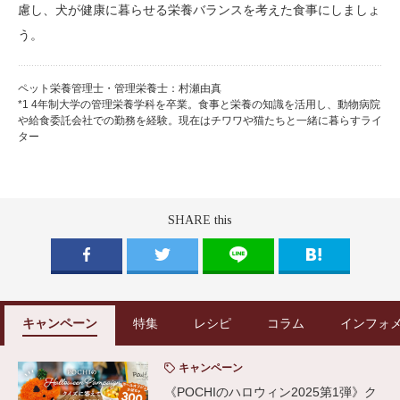
慮し、犬が健康に暮らせる栄養バランスを考えた食事にしましょ
う。
ペット栄養管理士・管理栄養士：村瀬由真
*1 4年制大学の管理栄養学科を卒業。食事と栄養の知識を活用し、動物病院
や給食委託会社での勤務を経験。現在はチワワや猫たちと一緒に暮らすライ
ター
SHARE this
キャンペーン
特集
レシピ
コラム
インフォ
キャンペーン
《POCHIのハロウィン2025第1弾》ク