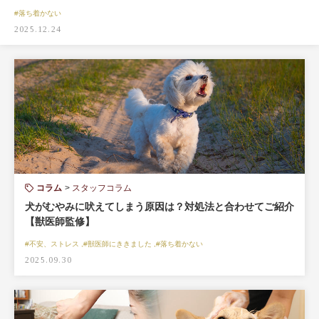
#落ち着かない
2025.12.24
コラム
スタッフコラム
犬がむやみに吠えてしまう原因は？対処法と合わせてご紹介
【獣医師監修】
#不安、ストレス ,#獣医師にききました ,#落ち着かない
2025.09.30